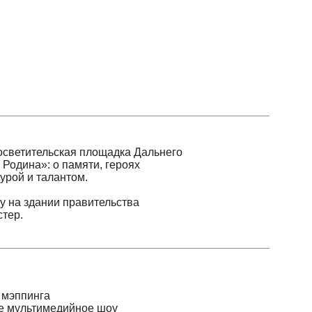
тельская площадка Дальнего
а»: о памяти, героях
 талантом.
дании правительства
нга
ьтимедийное шоу
архитектурную проекцию
раммы.