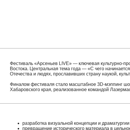
Фестиваль «Арсеньев LIVE» — ключевая культурно-просвети
Востока. Центральная тема года — «С чего начинается Родин
Отечества и людях, прославивших страну наукой, культурой и
Финалом фестиваля стало масштабное 3D-мэппинг шоу на з
Хабаровского края, реализованное командой Лазермастер.
разработка визуальной концепции и драматургии мэппи
превращение исторического материала в цельное мул
визуальное соединение прошлого и настоящего через 
создание эмоционального финала фестивальной прог