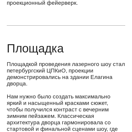
Нам нужно было создать максимально
яркий и насыщенный красками сюжет,
чтобы получился контраст с вечерним
зимним пейзажем. Классическая
архитектура дворца гармонировала со
стартовой и финальной сценами шоу, где
демонстрировались узнаваемые
петербургские виды.
Подходящие форматы события: Сценарий
лазерного шоу может быть адаптирован
под любой массовый городской праздник,
рассчитанный на детей и взрослых.
Современное прочтение известного
абсолютно всем сюжета гарантирует
внимание любой семейной аудитории.
Героем вместо Аладушка может стать
другой бренд-персонаж.
Москва
Санкт-Петербург
+7 (495) 660-36-04
+7 (812) 274-45-84
info@lasermaster.ru
info@lasermaster.ru