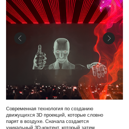
Москва
Санкт-Петербург
+7 (495) 660-36-04
+7 (812) 274-45-84
info@lasermaster.ru
info@lasermaster.ru
Другие города РФ
+7 (800) 333-15-59
Политика обработки
персональных данных
Согласие на обработку
персональных данных