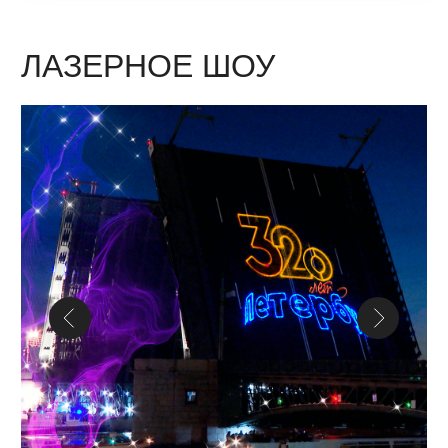
Завораживающие аудиовизуальные
перформансы на воде. Когда пространства
превращаются в волшебные миры.
Мы разрабатываем индивидуальные
сценарии, подбираем музыку и идеи,
подчеркивая тематику события.
Используем современные водные системы,
лазерные и световые технологии, пиротехнику
и спецэффекты. Шоу фонтанов — это люкс
в мире мультимедиа искусства, способное
вдохновить даже искушенных зрителей.
ОСТАВИТЬ ЗАЯВКУ
АРХИТЕКТУРНАЯ
ПРОЕКЦИЯ