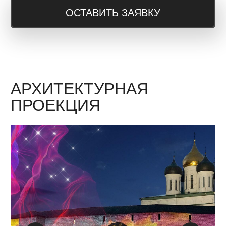
Современная технология по созданию
движущихся 3D проекций, которые словно
парят в воздухе. Сначала создается
уникальный 3D-контент, который затем
воспроизводится с помощью проекционных
систем, таких как прозрачные голографические
дисплеи, мини проекторы и специальные
отражающие экраны.