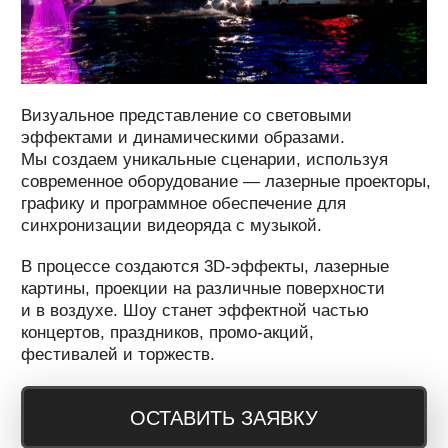
Это искусство оживления зданий и пространств
с помощью света и 3D-эффектов. Мы превращаем
фасады, интерьеры и архитектурные объекты
в динамичные полотна, наполненные движением
и светом. Процесс создания включает полный
цикл — от поиска идеи и создания 3D-моделей
до точной синхронизации проекции
с архитектурной структурой, на которой
мы создаем иллюзию объема, движения и магии.