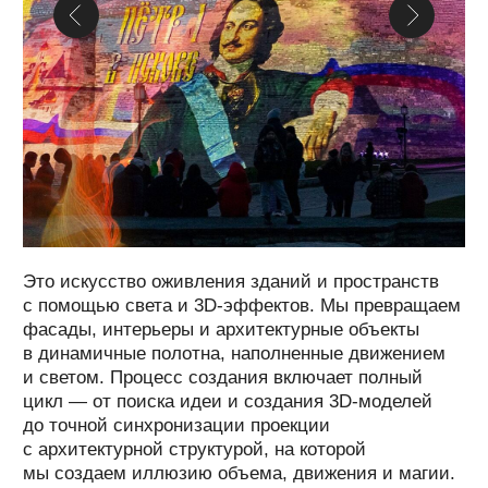
Эти системы позволяют достигать ярких,
четких изображений и реалистичных
объемных эффектов. В результате создаются
динамичные образы, которые красиво
сочетаются с живыми выступлениями. Такое
шоу становится украшением любого
праздничного события.
ОСТАВИТЬ ЗАЯВКУ
БОЛЕЕ
20 ЛЕТ
ОПЫТА
В СОЗДАНИИ
МУЛЬТИ-