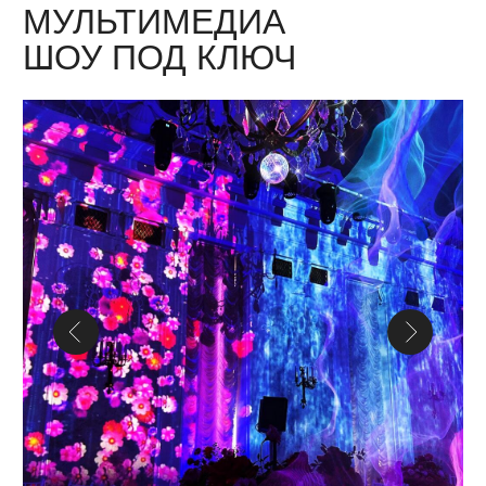
Это революция в развитии театрального
искусства, соединяющие традиционные
сценические приемы с передовыми цифровыми
технологиями. Этот перформанс расширяет
границы возможного, позволяя создавать
уникальные аудио-визуальные эффекты,
которые оживляют постановки и меняют
восприятие зрителя.
В таких спектаклях задействованы не только
реальные актеры и декорации, но и виртуальные
персонажи, интерактивные инсталляции,
в сопровождении 3D, 4D или даже 5D технологий.
Это создаёт эффект полной погруженности
и интерактивности, делая зрелище
захватывающим и динамичным.
Главная цель мультимедийных спектаклей —
не украшение сцены ради эффектов. Это
мощный инструмент реализации режиссерских
идей. Они позволяют использовать
разнообразные цифровые ресурсы —
от электроники до живых актерских
элементов — для создания насыщенной,
многослойной атмосферы. Такой формат
не только радует глаз, но и стимулирует зрителя
к глубокому восприятию, делая театр по-
настоящему современным и интерактивным.