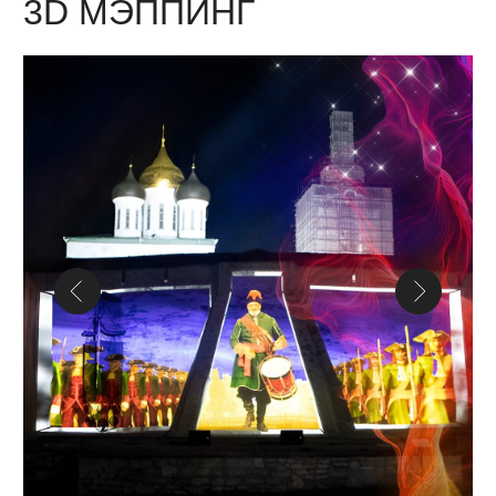
Визуальное представление со световыми
эффектами и динамическими образами.
Мы создаем уникальные сценарии, используя
современное оборудование — лазерные проекторы,
графику и программное обеспечение для
синхронизации видеоряда с музыкой.
В процессе создаются 3D-эффекты, лазерные
картины, проекции на различные поверхности
и в воздухе. Шоу станет эффектной частью
концертов, праздников, промо-акций,
фестивалей и торжеств.