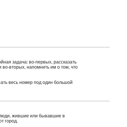
адача: во-первых, рассказать
орых, напомнить им о том, что
есь номер под один большой
 жившие или бывавшие в
од.
а и Анны Ахматовой, зазвучали
ергея Прокофьева. Дальше мы
кто делал свой вклад в
еоргий Вицин, знаменитый