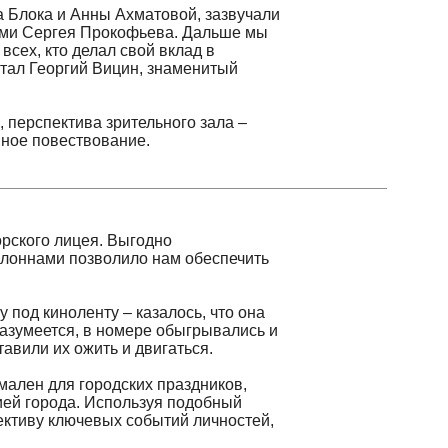
ектива зрительного зала –
овествование.
о лицея. Выгодно
ами позволило нам обеспечить
иноленту – казалось, что она
ется, в номере обыгрывались и
их ожить и двигаться.
ля городских праздников,
орода. Используя подобный
 ключевых событий личностей,