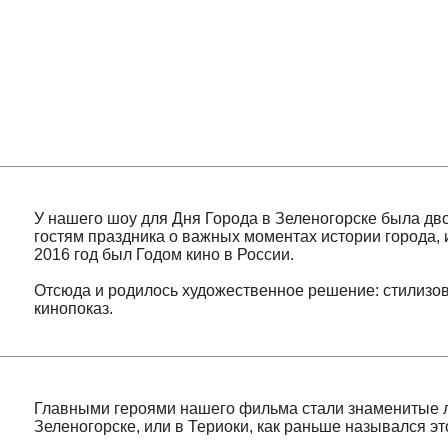
У нашего шоу для Дня Города в Зеленогорске была двойная з
гостям праздника о важных моментах истории города, и во-вт
2016 год был Годом кино в России.
Отсюда и родилось художественное решение: стилизовать в
кинопоказ.
Главными героями нашего фильма стали знаменитые люди,
Зеленогорске, или в Териоки, как раньше назывался этот гор
И вот на здании лицея появились портреты Александра Блок
их строки, которые затем сменились мощными аккордами С
вспомнили о героях войны, спортсменах, полярниках – всех, 
историю Зеленогорска. Одним из главных героев шоу стал Г