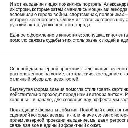
русский актер, уроженец этого города.
Единое оформление в киностиле: хлопушка, кинолента, персп
помогло связать судьбы этих столь разных людей в единое п
Основой для лазерной проекции стало здание зеленогорског
расположенное на холме, это классическое здание с колонн
отличный обзор для всех гостей.
Вытянутая форма здания помогла стилизовать картинку под к
действительно проходит перед нами виток за витком. Разуме
колонны – в начале, для создания вау-эффекта мы заставили 
Подходящие форматы события: Подобный сюжет оптимален д
сценарий которых всегда так или иначе связан с историей г
прием лазерной проекции на здание, мы даем ретроспективу
связывая всё в единый эффектный сюжет.