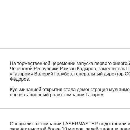
На торжественной церемонии запуска первого энергоблока 
Чеченской Республики Рамзан Кадыров, заместитель Предс
«Газпром» Валерий Голубев, генеральный директор ООО «Г
Фёдоров.
Кульминацией открытия стала демонстрация мультимедийно
презентационный ролик компании Газпром.
Специалисты компании LASERMASTER подготовили и провел
экранах высотой более 10 метров, задействовали поверхнос
Общая площадь 3D мэппинга составила более 100 квадратны