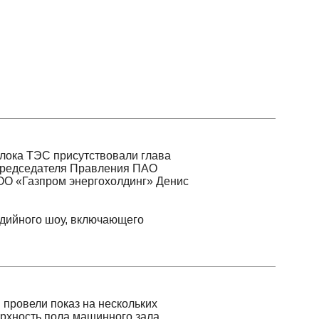
ТЭС присутствовали глава
едателя Правления ПАО
азпром энергохолдинг» Денис
го шоу, включающего
и показ на нескольких
ть пола машинного зала.
х метров.